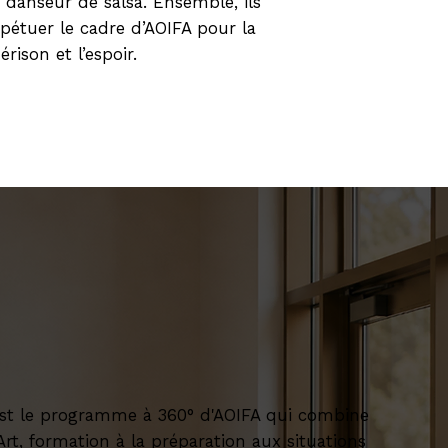
t danseur de salsa. Ensemble, ils
pétuer le cadre d’AOIFA pour la
rison et l’espoir.
st le programme à 360° d'AOIFA qui combine
rt, formation à la préparation aux situations