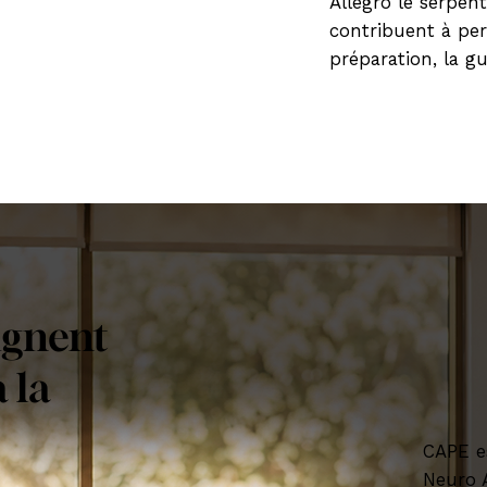
Allegro le serpen
contribuent à per
préparation, la gué
ignent
 la
CAPE e
Neuro A