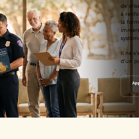
de cris
à renfo
la form
immers
systèm
Il ne s
d'un po
Ap