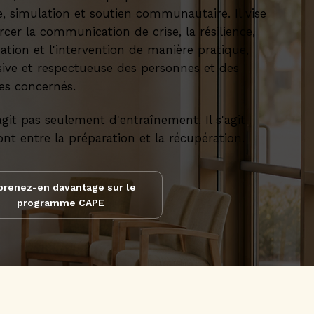
e, simulation et soutien communautaire. Il vise
rcer la communication de crise, la résilience,
ation et l'intervention de manière pratique,
ive et respectueuse des personnes et des
es concernés.
'agit pas seulement d'entraînement. Il s'agit
nt entre la préparation et la récupération.
prenez-en davantage sur le
programme CAPE