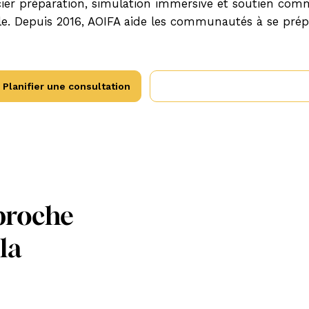
socier préparation, simulation immersive et soutien c
e. Depuis 2016, AOIFA aide les communautés à se prépar
Planifier une consultation
Explorez le programme CAPE
proche
la