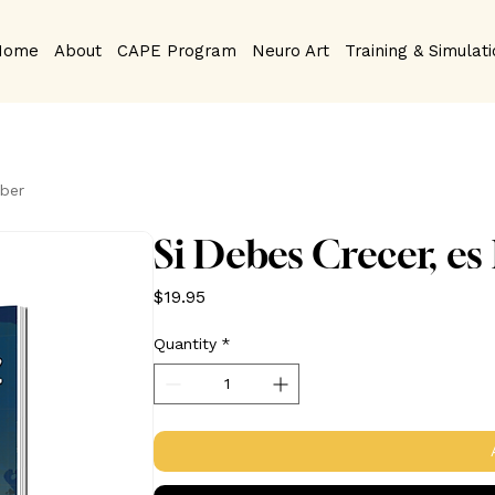
Home
About
CAPE Program
Neuro Art
Training & Simulat
aber
Si Debes Crecer, e
Price
$19.95
Quantity
*