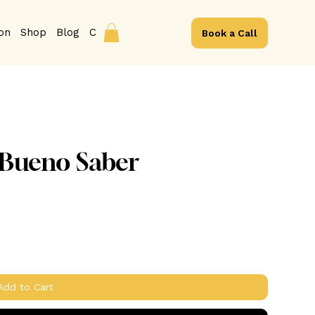
ion
Shop
Blog
Contact
Book a Call
s Bueno Saber
Add to Cart